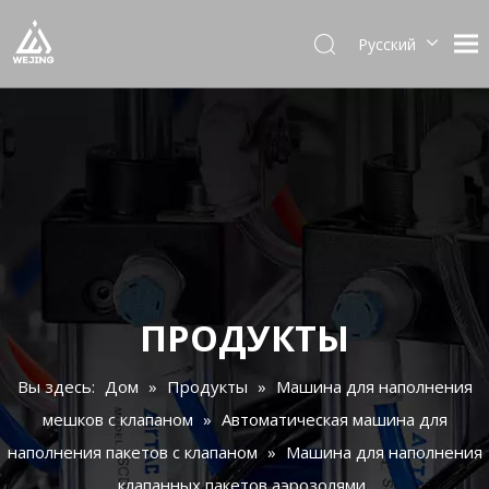
Pусский
English
العربية
Français
Español
Português
Deutsch
Italiano
日本語
한국어
ПРОДУКТЫ
Українська
Вы здесь:
Дом
»
Продукты
»
Машина для наполнения
мешков с клапаном
»
Автоматическая машина для
наполнения пакетов с клапаном
»
Машина для наполнения
клапанных пакетов аэрозолями